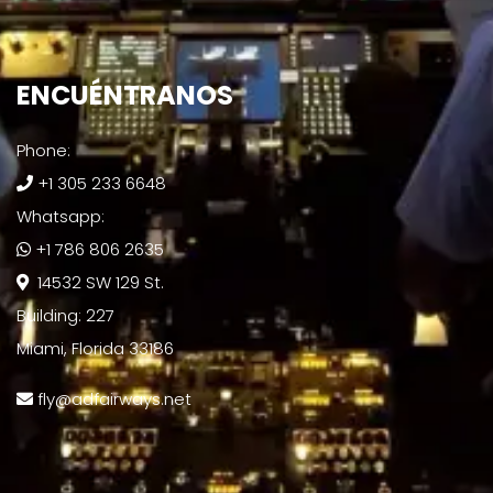
ENCUÉNTRANOS​
Phone:
+1 305 233 6648
Whatsapp:
+1 786 806 2635
14532 SW 129 St.
Building: 227
Miami, Florida 33186
fly@adfairways.net